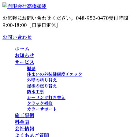
コ
ナ
ン
ビ
お気軽にお問い合わせください。
048-952-0470
受付時間
テ
ゲ
9:00-18:00［日曜日定休］
ン
ー
ツ
シ
お問い合わせ
へ
ョ
ス
ン
ホーム
キ
に
お知らせ
ッ
移
サービス
概要
プ
動
住まいの外装健康度チエック
外壁の塗り替え
屋根の塗り替え
防水工事
シーリング打ち替え
クラック補修
カラーサポート
施工事例
料金表
会社情報
よくあるご質問